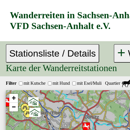
Wanderreiten in Sachsen-Anh
VFD Sachsen-Anhalt e.V.
+
Stationsliste / Details
Karte der Wanderreitstationen
Filter
mit Kutsche
mit Hund
mit Esel/Muli
Quartier
+
−