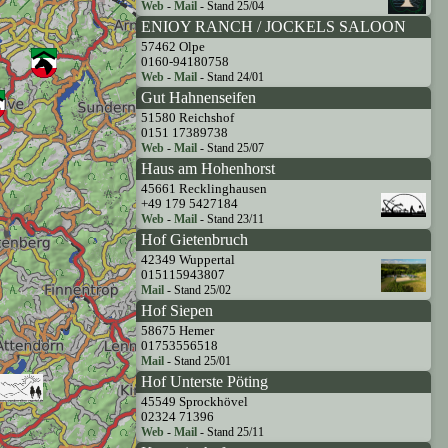
Web
-
Mail
- Stand 25/04
ENIOY RANCH / JOCKELS SALOON
57462 Olpe
0160-94180758
Web
-
Mail
- Stand 24/01
Gut Hahnenseifen
51580 Reichshof
0151 17389738
Web
-
Mail
- Stand 25/07
Haus am Hohenhorst
45661 Recklinghausen
+49 179 5427184
Web
-
Mail
- Stand 23/11
Hof Gietenbruch
42349 Wuppertal
015115943807
Mail
- Stand 25/02
Hof Siepen
58675 Hemer
01753556518
Mail
- Stand 25/01
Hof Unterste Pöting
45549 Sprockhövel
02324 71396
Web
-
Mail
- Stand 25/11