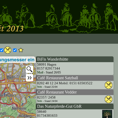
ungsmesser ein
BiFis Wanderhütte
58091 Hagen
0157 82917344
Mail
- Stand 26/05
Café Restaurant Satzball
0202 40 12 24 Mobil: 0151 63503522
Web
- Stand 25/04
Café Restaurant Vedder
02357/ 2458
Web
- Stand 24/04
Das Naturpferde-Gut GbR
58640
01734381633