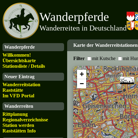
Wanderpferde
Wanderreiten in Deutschland
Karte der Wanderreitstationen
Wanderpferde
Willkommen!
Filter
mit Kutsche
mit Hu
Übersichtskarte
Stationsliste / Details
+
Neuer Eintrag
−
Wanderreitstation
Raststätte
Im VFD Portal
Wanderreiten
Rittplanung
Regionalverzeichnisse
Station werden
Raststätten Info