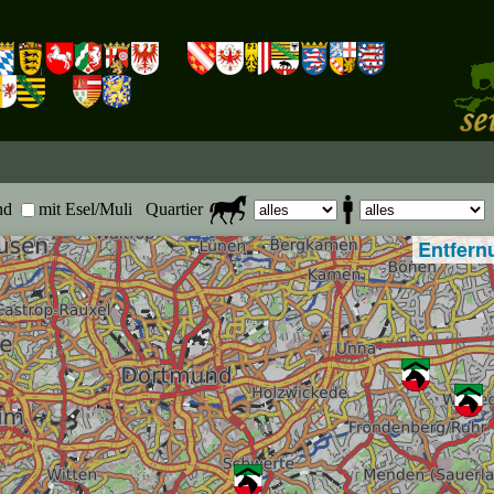
nd
mit Esel/Muli
Quartier
Entfern