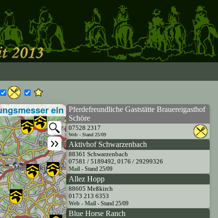
ungsmesser ein
Pferdefreundliche Gaststätte Brauereigasthof
Schöre
07528 2317
Web
- Stand 25/09
Aktivhof Schwarzenbach
88361 Schwarzenbach
07581 / 5189492, 0176 / 29299326
Mail
- Stand 25/09
Allez Hopp
88605 Meßkirch
0173 213 6353
Web
-
Mail
- Stand 25/09
Blue Horse Ranch