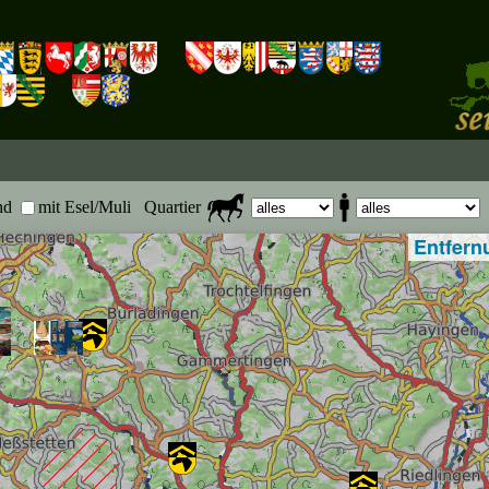
nd
mit Esel/Muli
Quartier
Entfern