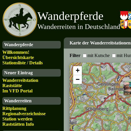
Wanderpferde
Wanderreiten in Deutschland
Karte der Wanderreitstationen
Wanderpferde
Willkommen!
Filter
mit Kutsche
mit Hu
Übersichtskarte
Stationsliste / Details
+
Neuer Eintrag
−
Wanderreitstation
Raststätte
Im VFD Portal
Wanderreiten
Rittplanung
Regionalverzeichnisse
Station werden
Raststätten Info