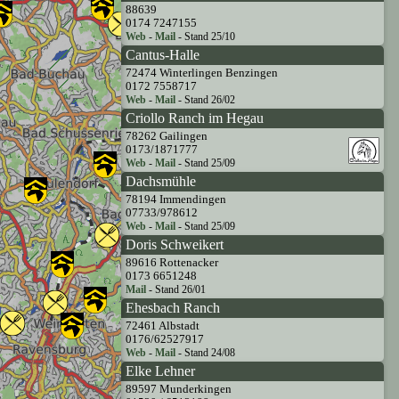
88639
0174 7247155
Web
-
Mail
- Stand 25/10
Cantus-Halle
72474 Winterlingen Benzingen
0172 7558717
Web
-
Mail
- Stand 26/02
Criollo Ranch im Hegau
78262 Gailingen
0173/1871777
Web
-
Mail
- Stand 25/09
Dachsmühle
78194 Immendingen
07733/978612
Web
-
Mail
- Stand 25/09
Doris Schweikert
89616 Rottenacker
0173 6651248
Mail
- Stand 26/01
Ehesbach Ranch
72461 Albstadt
0176/62527917
Web
-
Mail
- Stand 24/08
Elke Lehner
89597 Munderkingen